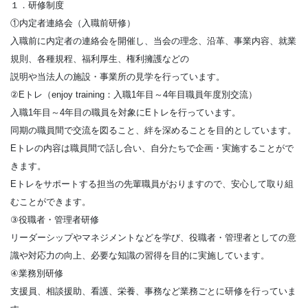
１．研修制度
①内定者連絡会（入職前研修）
入職前に内定者の連絡会を開催し、当会の理念、沿革、事業内容、就業
規則、各種規程、福利厚生、権利擁護などの
説明や当法人の施設・事業所の見学を行っています。
②Eトレ（enjoy training：入職1年目～4年目職員年度別交流）
入職1年目～4年目の職員を対象にEトレを行っています。
同期の職員間で交流を図ること、絆を深めることを目的としています。
Eトレの内容は職員間で話し合い、自分たちで企画・実施することがで
きます。
Eトレをサポートする担当の先輩職員がおりますので、安心して取り組
むことができます。
③役職者・管理者研修
リーダーシップやマネジメントなどを学び、役職者・管理者としての意
識や対応力の向上、必要な知識の習得を目的に実施しています。
④業務別研修
支援員、相談援助、看護、栄養、事務など業務ごとに研修を行っていま