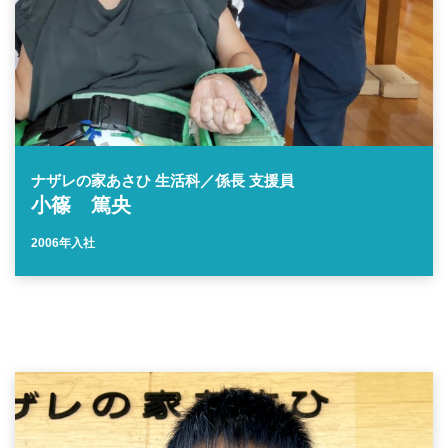
ナザレの家あさひ 生活科／係長 支援員
小篠 篤央
2006年入社