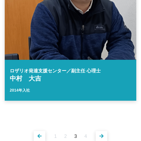
ロザリオ発達支援センター／副主任 心理士
中村 大吉
2014年入社
1
2
3
4