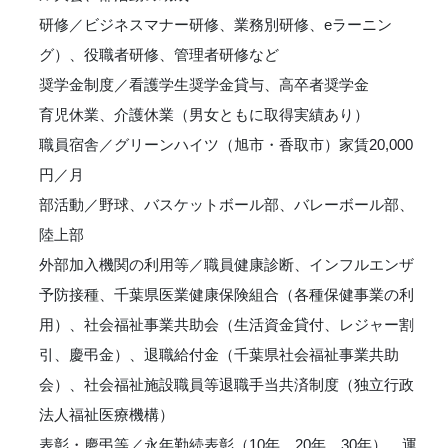
研修／ビジネスマナー研修、業務別研修、eラーニン
グ）、役職者研修、管理者研修など
奨学金制度／看護学生奨学金貸与、高卒者奨学金
育児休業、介護休業（男女ともに取得実績あり）
職員宿舎／グリーンハイツ（旭市・香取市）家賃20,000
円／月
部活動／野球、バスケットボール部、バレーボール部、
陸上部
外部加入機関の利用等／職員健康診断、インフルエンザ
予防接種、千葉県医業健康保険組合（各種保健事業の利
用）、社会福祉事業共助会（生活資金貸付、レジャー割
引、慶弔金）、退職給付金（千葉県社会福祉事業共助
会）、社会福祉施設職員等退職手当共済制度（独立行政
法人福祉医療機構）
表彰・慶弔等／永年勤続表彰（10年、20年、30年）、運