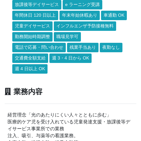
放課後等デイサービス
e ラーニング受講
年間休日 120 日以上
年末年始休暇あり
車通勤 OK
児童デイサービス
インフルエンザ予防接種無料
勤務開始時期調整
職場見学可
電話で応募・問い合わせ
残業手当あり
夜勤なし
交通費全額支給
週 3・4 日から OK
週 4 日以上 OK
業務内容
経営理念「光のあたりにくい人々とともに歩む」
医療的ケア児を受け入れている児童発達支援・放課後等デ
イサービス事業所での業務
注入、吸引、与薬等の看護業務。