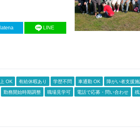
atena
LINE
上 OK
有給休暇あり
学歴不問
車通勤 OK
障がい者支援施
勤務開始時期調整
職場見学可
電話で応募・問い合わせ
残