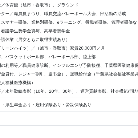
設／体育館（旭市・香取市）、グラウンド
ンター／職員夏まつり、職員交流バレーボール大会、部活動の助成
ネスマナー研修、業務別研修、eラーニング、役職者研修、管理者研修な
／看護学生奨学金貸与、高卒者奨学金
介護休業（男女ともに取得実績あり）
リーンハイツ）／（旭市・香取市）家賃20,000円／月
球、バスケットボール部、バレーボール部、陸上部
関の利用等／職員健康診断、インフルエンザ予防接種、千葉県医業健康
資金貸付、レジャー割引、慶弔金）、退職給付金（千葉県社会福祉事業
法人福祉医療機構）
／永年勤続表彰（10年、20年、30年）、運営貢献表彰、社会模範行動
り・厚生年金あり・雇用保険あり・労災保険あり