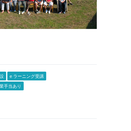
設
e ラーニング受講
業手当あり