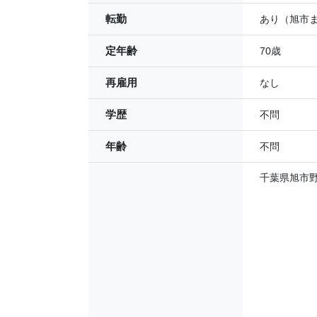
転勤
あり（旭市
定年齢
70歳
再雇用
なし
学歴
不問
年齢
不問
千葉県旭市野