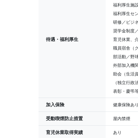
福利厚生施
福利厚生セ
研修／ビジ
奨学金制度
待遇・福利厚生
育児休業、
職員宿舎（グ
部活動／野
外部加入機
助会（生活
（独立行政
表彰・慶弔等
加入保険
健康保険あ
受動喫煙防止措置
屋内禁煙
育児休業取得実績
あり