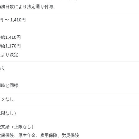
勤務日数により法定通り付与。
円 〜 1,410円
1,410円
1,170円
により決定
あり
用時と同様
ークなし
上限なし）
費支給（上限なし）
健康保険、厚生年金、雇用保険、労災保険